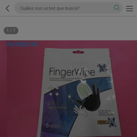
1
/
1