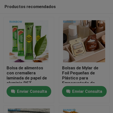
Productos recomendados
Bolsa de alimentos
Bolsas de Mylar de
con cremallera
Foil Pequeñas de
laminada de papel de
Plástico para
En casa
aluminio PET
Empaquetado de
reciclable
Cremas y Lociones de
Enviar Consulta
Enviar Consulta
termosellable, bolsita
Cuidado de la Piel
Productos
de colágeno en polvo
Personalizadas,
personalizada, 1g, 3g,
Bolsas de Muestra
5g, té con leche en
Cosméticas, Bolsas
Sobre nosotros