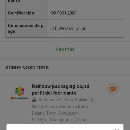
uente
Certificación
ISO 9001:2008
Condiciones de p
T/T, Western Union
ago
Vea más
SOBRE NOSOTROS
Rainbow packaging co,ltd
perfil del fabricante
Address: 5th Floor, Building 6,
No.23, Xinbao Second Street,
Dalang Town, Dongguan，
523786，Guangdong，China
,Porcelana